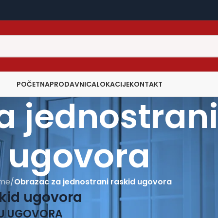
POČETNA
PRODAVNICA
LOKACIJE
KONTAKT
a jednostrani
ugovora
me
/
Obrazac za jednostrani raskid ugovora
skid ugovora
DU UGOVORA