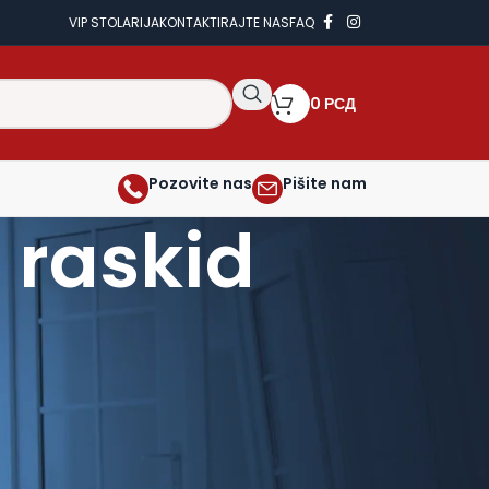
VIP STOLARIJA
KONTAKTIRAJTE NAS
FAQ
0
РСД
Pozovite nas
Pišite nam
 raskid