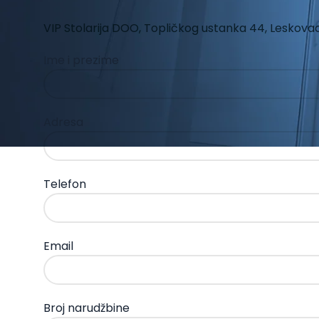
VIP Stolarija DOO, Topličkog ustanka 44, Leskova
Ime i prezime
Adresa
Telefon
Email
Broj narudžbine