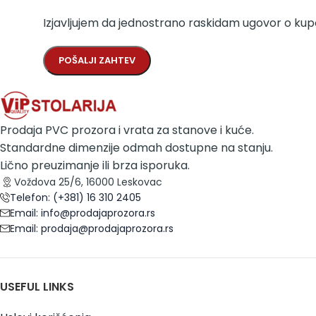
Izjavljujem da jednostrano raskidam ugovor o kupo
Prodaja PVC prozora i vrata za stanove i kuće.
Standardne dimenzije odmah dostupne na stanju.
Lično preuzimanje ili brza isporuka.
Voždova 25/6, 16000 Leskovac
Telefon: (+381) 16 310 2405
Email: info@prodajaprozora.rs
Email: prodaja@prodajaprozora.rs
USEFUL LINKS