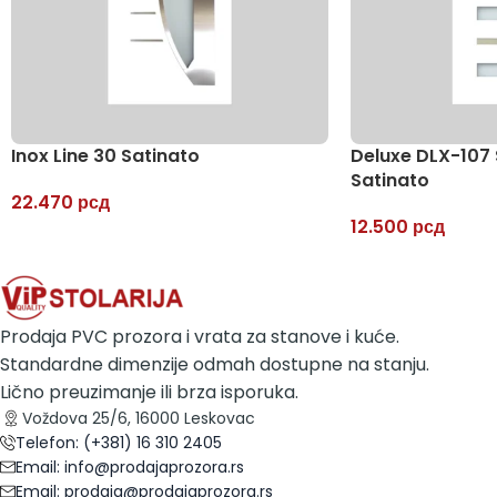
Inox Line 30 Satinato
Deluxe DLX-107 
Satinato
22.470
рсд
12.500
рсд
Prodaja PVC prozora i vrata za stanove i kuće.
Standardne dimenzije odmah dostupne na stanju.
Lično preuzimanje ili brza isporuka.
Voždova 25/6, 16000 Leskovac
Telefon: (+381) 16 310 2405
Email: info@prodajaprozora.rs
Email: prodaja@prodajaprozora.rs