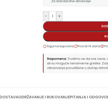
Za standardne dimenzije
-
+
DOD
K
Sigurna kupovina
Povrat 14 dana
Po
Napomena:
Trudimo se da sve cene, op
ali su moguće nenamerne greške. Zad
otkazivanja porudžbine u slučaju tehni
 DOSTAVA
ODRŽAVANJE I RUKOVANJE
PITANJA I ODGOVO