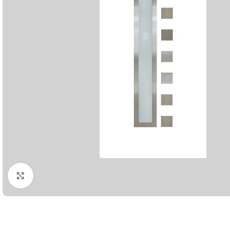
Klikni da uvećaš