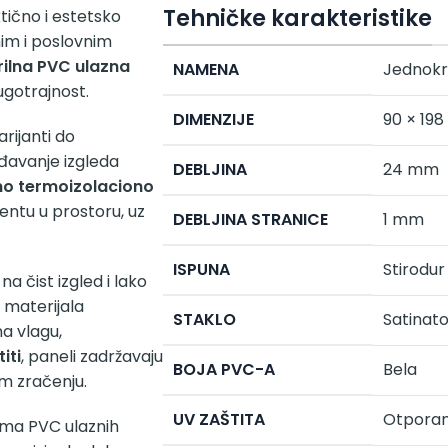
Tehničke karakteristike
tično i estetsko
im i poslovnim
rilna PVC ulazna
NAMENA
Jednokri
ugotrajnost.
DIMENZIJE
90 × 19
rijanti do
đavanje izgleda
DEBLJINA
24 mm
no termoizolaciono
ijentu u prostoru, uz
DEBLJINA STRANICE
1 mm
ISPUNA
Stirodur
a čist izgled i lako
d materijala
STAKLO
Satinat
a vlagu,
iti
, paneli zadržavaju
BOJA PVC-A
Bela
om zračenju.
UV ZAŠTITA
Otporan
ama PVC ulaznih