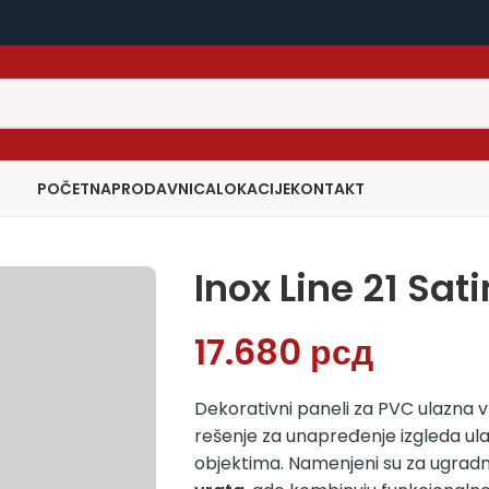
POČETNA
PRODAVNICA
LOKACIJE
KONTAKT
Inox Line 21 Sat
17.680
рсд
Dekorativni paneli za PVC ulazna v
rešenje za unapređenje izgleda ul
objektima. Namenjeni su za ugradn