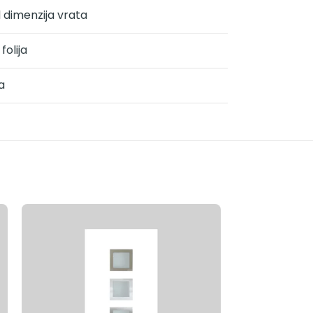
d dimenzija vrata
folija
a