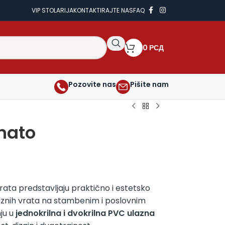
VIP STOLARIJA
KONTAKTIRAJTE NAS
FAQ
0
РСД
Pozovite nas
Pišite nam
inato
rata predstavljaju praktično i estetsko
aznih vrata na stambenim i poslovnim
ju u
jednokrilna i dvokrilna PVC ulazna