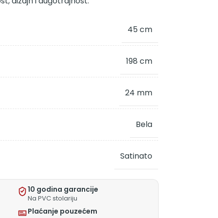
t, dizajn i dugotrajnost.
45 cm
198 cm
24 mm
Bela
Satinato
10 godina garancije
Na PVC stolariju
Plaćanje pouzećem