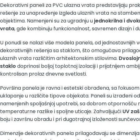
Dekorativni paneli za PVC ulazna vrata predstavljaju prak
rešenje za unapređenje izgleda ulaznih vrata na stamben
objektima. Namenjeni su za ugradnju u
jednokrilna i dvok
vrata
, gde kombinuju funkcionalnost, savremen dizajn i d
U ponudi se nalazi više modela panela, od jednostavnijih va
dekorativnijih rešenja sa staklom, što omogućava prilago
ulaznih vrata različitim arhitektonskim stilovima.
Dvosloj
staklo
doprinosi boljoj toplotnoj izolaciji i prijatnijem amb
kontrolisan prolaz dnevne svetlosti.
Površina panela je ravna i estetski obrađena, sa fokusom n
uklapanje u različite tipove objekata. Paneli su izrađeni o
namenjenih spoljašnjoj upotrebi, sa dobrom otpornošću n
temperaturne razlike i spoljne uticaje. Zahvaljujući
UV zašt
boju i završnu obradu i pri dugotrajnoj izloženosti sunčev
Dimenzije dekorativnih panela prilagođavaju se dimenzij