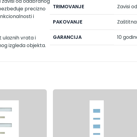
a zavisi od odabranog
TRIMOVANJE
Zavisi o
obezbeđuje precizno
nkcionalnosti i
PAKOVANJE
Zaštitna 
GARANCIJA
10 godin
 ulaznih vrata i
nog izgleda objekta.