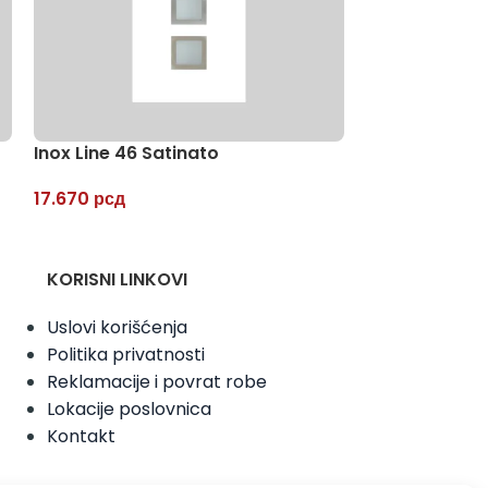
Inox Line 46 Satinato
Inox Line 32 
17.670
рсд
17.680
рсд
KORISNI LINKOVI
Uslovi korišćenja
Politika privatnosti
Reklamacije i povrat robe
Lokacije poslovnica
Kontakt