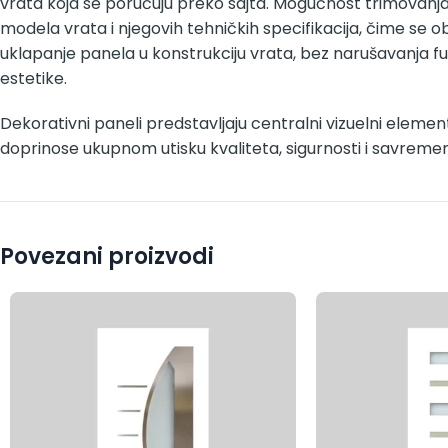
vrata koja se poručuju preko sajta. Mogućnost trimovanj
modela vrata i njegovih tehničkih specifikacija, čime se 
uklapanje panela u konstrukciju vrata, bez narušavanja fu
estetike.
Dekorativni paneli predstavljaju centralni vizuelni element
doprinose ukupnom utisku kvaliteta, sigurnosti i savreme
Povezani proizvodi