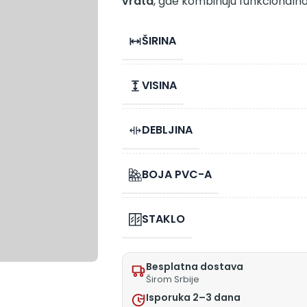
vrata
, gde kombinuju funkcionalnos
ŠIRINA
VISINA
DEBLJINA
BOJA PVC-A
STAKLO
Besplatna dostava
Širom Srbije
Isporuka 2–3 dana