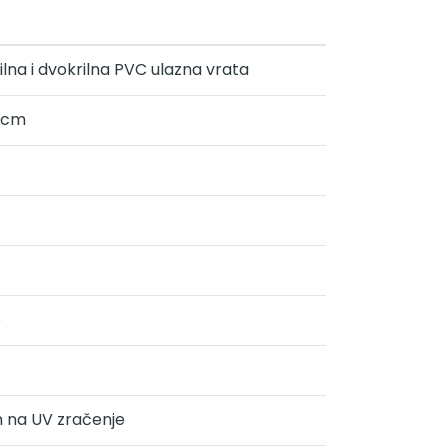
lna i dvokrilna PVC ulazna vrata
8 cm
o
 na UV zračenje