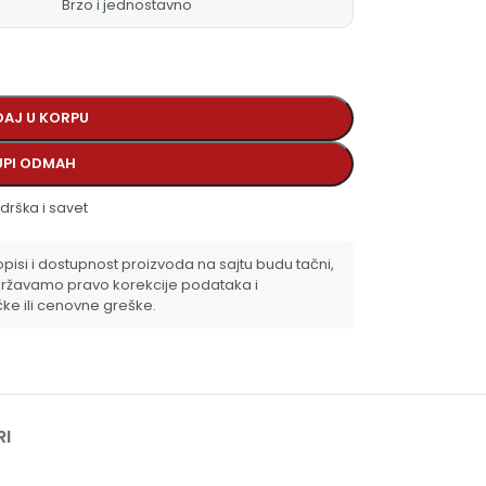
Brzo i jednostavno
AJ U KORPU
UPI ODMAH
drška i savet
isi i dostupnost proizvoda na sajtu budu tačni,
ržavamo pravo korekcije podataka i
čke ili cenovne greške.
RI