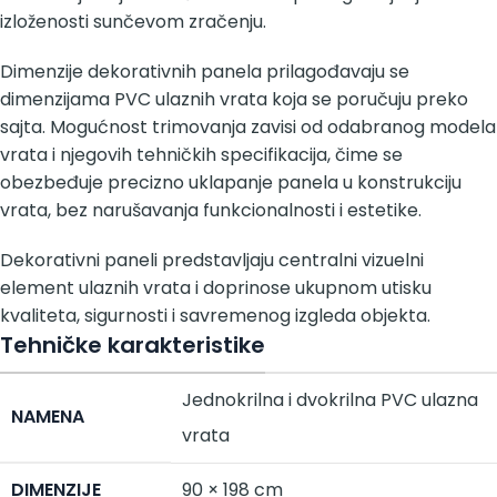
izloženosti sunčevom zračenju.
Dimenzije dekorativnih panela prilagođavaju se
dimenzijama PVC ulaznih vrata koja se poručuju preko
sajta. Mogućnost trimovanja zavisi od odabranog modela
vrata i njegovih tehničkih specifikacija, čime se
obezbeđuje precizno uklapanje panela u konstrukciju
vrata, bez narušavanja funkcionalnosti i estetike.
Dekorativni paneli predstavljaju centralni vizuelni
element ulaznih vrata i doprinose ukupnom utisku
kvaliteta, sigurnosti i savremenog izgleda objekta.
Tehničke karakteristike
Jednokrilna i dvokrilna PVC ulazna
NAMENA
vrata
DIMENZIJE
90 × 198 cm