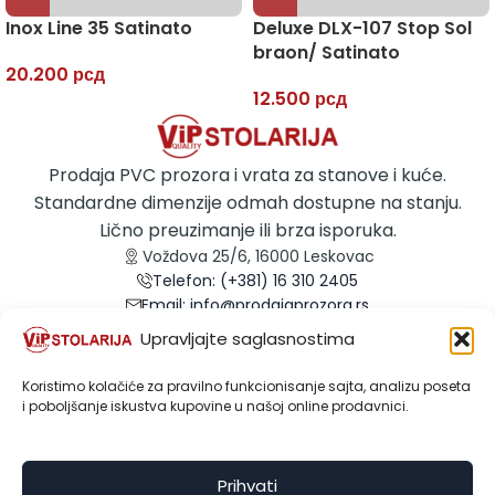
Inox Line 35 Satinato
Deluxe DLX-107 Stop Sol
braon/ Satinato
20.200
рсд
12.500
рсд
Prodaja PVC prozora i vrata za stanove i kuće.
Standardne dimenzije odmah dostupne na stanju.
Lično preuzimanje ili brza isporuka.
Voždova 25/6, 16000 Leskovac
Telefon: (+381) 16 310 2405
Email: info@prodajaprozora.rs
Email: prodaja@prodajaprozora.rs
Upravljajte saglasnostima
Koristimo kolačiće za pravilno funkcionisanje sajta, analizu poseta
i poboljšanje iskustva kupovine u našoj online prodavnici.
USEFUL LINKS
KATEGORIJE
Prihvati