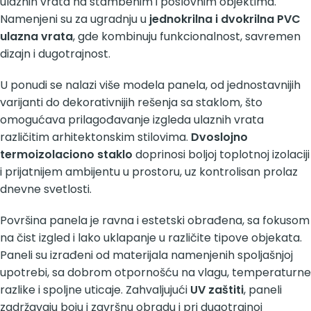
ulaznih vrata na stambenim i poslovnim objektima.
Namenjeni su za ugradnju u
jednokrilna i dvokrilna PVC
ulazna vrata
, gde kombinuju funkcionalnost, savremen
dizajn i dugotrajnost.
U ponudi se nalazi više modela panela, od jednostavnijih
varijanti do dekorativnijih rešenja sa staklom, što
omogućava prilagođavanje izgleda ulaznih vrata
različitim arhitektonskim stilovima.
Dvoslojno
termoizolaciono staklo
doprinosi boljoj toplotnoj izolaciji
i prijatnijem ambijentu u prostoru, uz kontrolisan prolaz
dnevne svetlosti.
Površina panela je ravna i estetski obrađena, sa fokusom
na čist izgled i lako uklapanje u različite tipove objekata.
Paneli su izrađeni od materijala namenjenih spoljašnjoj
upotrebi, sa dobrom otpornošću na vlagu, temperaturne
razlike i spoljne uticaje. Zahvaljujući
UV zaštiti
, paneli
zadržavaju boju i završnu obradu i pri dugotrajnoj