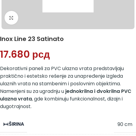
Klikni da uvećaš
Inox Line 23 Satinato
17.680
рсд
Dekorativni paneli za PVC ulazna vrata predstavljaju
praktično i estetsko rešenje za unapređenje izgleda
ulaznih vrata na stambenim i poslovnim objektima.
Namenjeni su za ugradnju u
jednokrilna i dvokrilna PVC
ulazna vrata
, gde kombinuju funkcionalnost, dizajn i
dugotrajnost.
ŠIRINA
90 cm