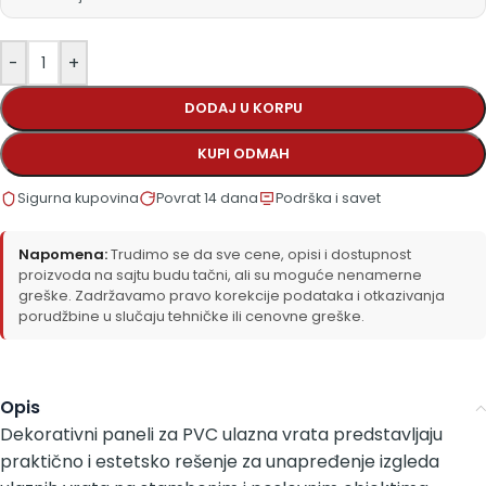
-
+
DODAJ U KORPU
KUPI ODMAH
Sigurna kupovina
Povrat 14 dana
Podrška i savet
Napomena:
Trudimo se da sve cene, opisi i dostupnost
proizvoda na sajtu budu tačni, ali su moguće nenamerne
greške. Zadržavamo pravo korekcije podataka i otkazivanja
porudžbine u slučaju tehničke ili cenovne greške.
Opis
Dekorativni paneli za PVC ulazna vrata predstavljaju
praktično i estetsko rešenje za unapređenje izgleda