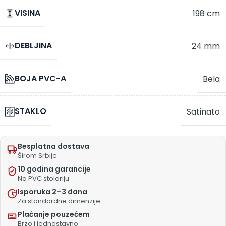
VISINA
198 cm
DEBLJINA
24 mm
BOJA PVC-A
Bela
STAKLO
Satinato
Besplatna dostava
Širom Srbije
10 godina garancije
Na PVC stolariju
Isporuka 2–3 dana
Za standardne dimenzije
Plaćanje pouzećem
Brzo i jednostavno