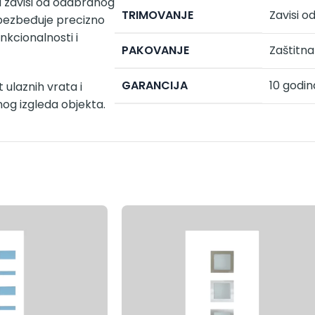
a zavisi od odabranog
TRIMOVANJE
Zavisi o
obezbeđuje precizno
nkcionalnosti i
PAKOVANJE
Zaštitna 
GARANCIJA
10 godin
 ulaznih vrata i
nog izgleda objekta.