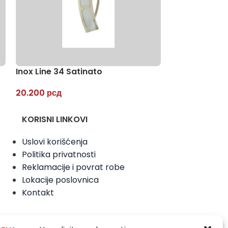
Inox Line 34 Satinato
Inox Line 15 S
20.200
рсд
17.650
рсд
KORISNI LINKOVI
Uslovi korišćenja
Politika privatnosti
Reklamacije i povrat robe
Lokacije poslovnica
Kontakt