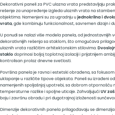
Dekorativni paneli za PVC ulazna vrata predstavljaju prak
rešenje za unapređenje izgleda ulaznih vrata na stamben
objektima. Namenjeni su za ugradnju u
jednokrilna i dvok
vrata
, gde kombinuju funkcionalnost, savremen dizajn i d
U ponudi se nalazi više modela panela, od jednostavnijih va
dekorativnijih rešenja sa staklom, što omogućava prilago
ulaznih vrata različitim arhitektonskim stilovima.
Dvosloj
staklo
doprinosi boljoj toplotnoj izolaciji i prijatnijem amb
kontrolisan prolaz dnevne svetlosti.
Površina panela je ravna i estetski obrađena, sa fokusom n
uklapanje u različite tipove objekata. Paneli su izrađeni o
namenjenih spoljašnjoj upotrebi, sa dobrom otpornošću n
temperaturne razlike i spoljne uticaje. Zahvaljujući
UV zašt
boju i završnu obradu i pri dugotrajnoj izloženosti sunčev
Dimenzije dekorativnih panela prilagođavaju se dimenzij