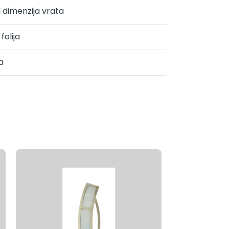
d dimenzija vrata
folija
a