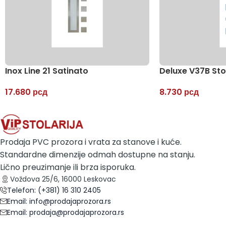
Inox Line 21 Satinato
Deluxe V37B Sto
17.680
рсд
8.730
рсд
Prodaja PVC prozora i vrata za stanove i kuće.
Standardne dimenzije odmah dostupne na stanju.
Lično preuzimanje ili brza isporuka.
Voždova 25/6, 16000 Leskovac
Telefon: (+381) 16 310 2405
Email: info@prodajaprozora.rs
Email: prodaja@prodajaprozora.rs