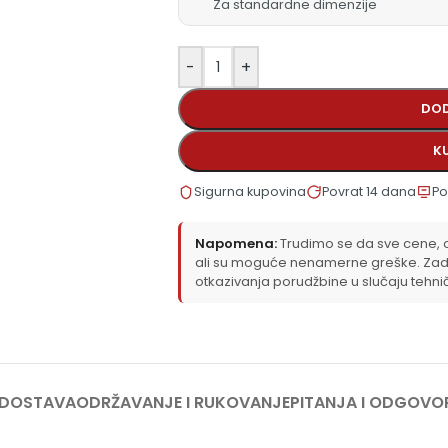
Za standardne dimenzije
-
+
DOD
K
Sigurna kupovina
Povrat 14 dana
Po
Napomena:
Trudimo se da sve cene, op
ali su moguće nenamerne greške. Zad
otkazivanja porudžbine u slučaju tehni
 DOSTAVA
ODRŽAVANJE I RUKOVANJE
PITANJA I ODGOVO