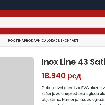
POČETNA
PRODAVNICA
LOKACIJE
KONTAKT
Inox Line 43 Sat
18.940
рсд
Dekorativni paneli za PVC ulazna v
rešenje za unapređenje izgleda ul
objektima. Namenjeni su za ugradn