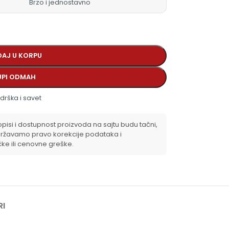
Brzo i jednostavno
AJ U KORPU
UPI ODMAH
drška i savet
isi i dostupnost proizvoda na sajtu budu tačni,
ržavamo pravo korekcije podataka i
čke ili cenovne greške.
RI