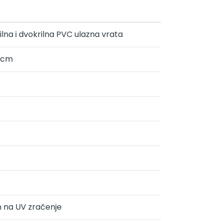
lna i dvokrilna PVC ulazna vrata
8 cm
o
 na UV zračenje