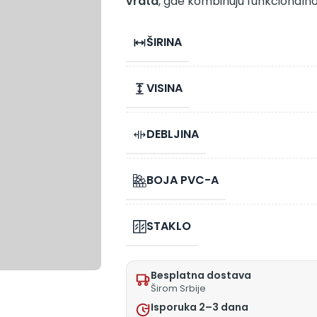
vrata
, gde kombinuju funkcionalnos
ŠIRINA
VISINA
DEBLJINA
BOJA PVC-A
STAKLO
Besplatna dostava
Širom Srbije
Isporuka 2–3 dana