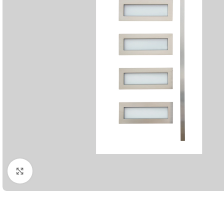
Klikni da uvećaš