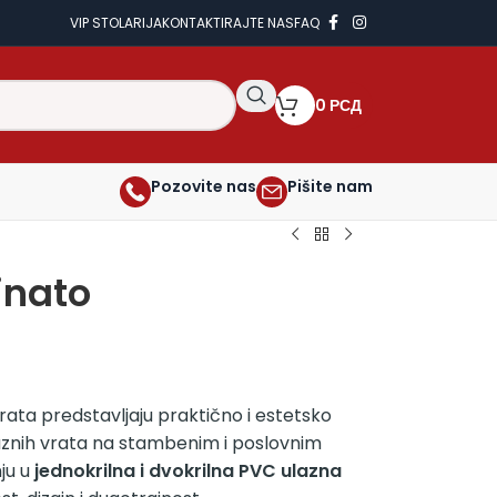
VIP STOLARIJA
KONTAKTIRAJTE NAS
FAQ
0
РСД
Pozovite nas
Pišite nam
inato
rata predstavljaju praktično i estetsko
aznih vrata na stambenim i poslovnim
ju u
jednokrilna i dvokrilna PVC ulazna