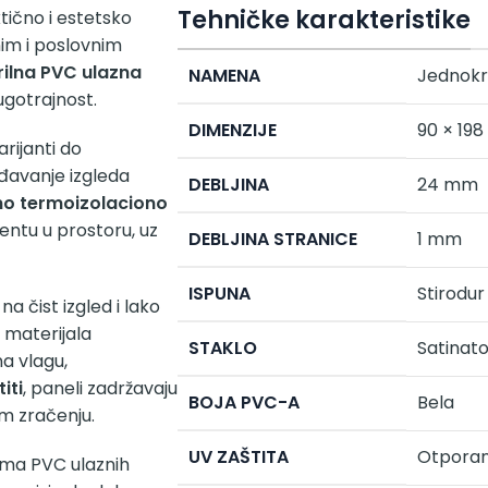
Tehničke karakteristike
tično i estetsko
im i poslovnim
rilna PVC ulazna
NAMENA
Jednokri
ugotrajnost.
DIMENZIJE
90 × 19
rijanti do
đavanje izgleda
DEBLJINA
24 mm
no termoizolaciono
ijentu u prostoru, uz
DEBLJINA STRANICE
1 mm
ISPUNA
Stirodur
a čist izgled i lako
d materijala
STAKLO
Satinat
a vlagu,
iti
, paneli zadržavaju
BOJA PVC-A
Bela
om zračenju.
UV ZAŠTITA
Otporan
ama PVC ulaznih