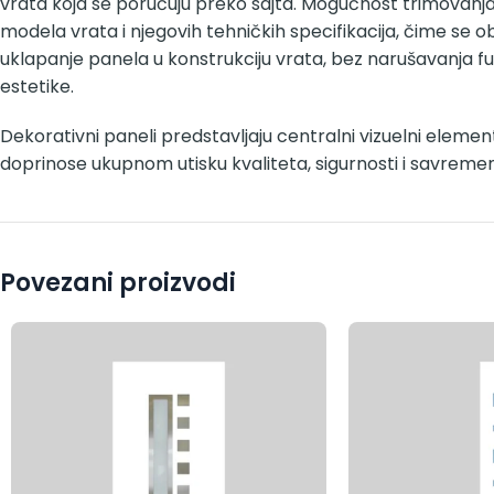
vrata koja se poručuju preko sajta. Mogućnost trimovanj
modela vrata i njegovih tehničkih specifikacija, čime se 
uklapanje panela u konstrukciju vrata, bez narušavanja fu
estetike.
Dekorativni paneli predstavljaju centralni vizuelni element
doprinose ukupnom utisku kvaliteta, sigurnosti i savreme
Povezani proizvodi