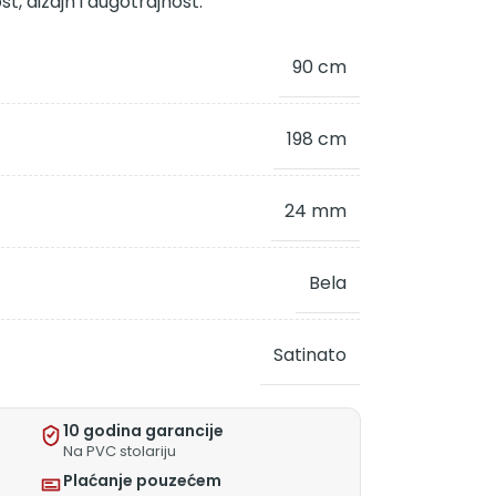
t, dizajn i dugotrajnost.
90 cm
198 cm
24 mm
Bela
Satinato
10 godina garancije
Na PVC stolariju
Plaćanje pouzećem