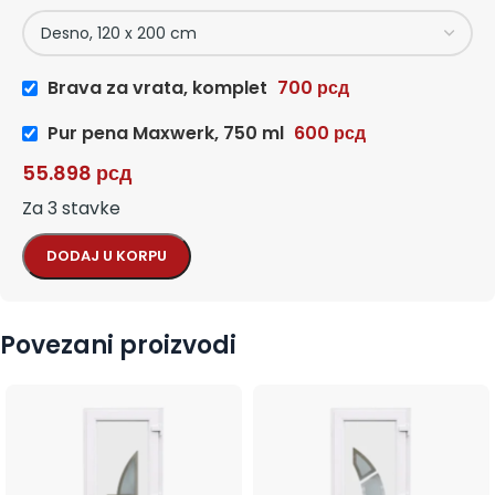
Brava za vrata, komplet
700
рсд
Pur pena Maxwerk, 750 ml
600
рсд
55.898
рсд
Za 3 stavke
DODAJ U KORPU
Povezani proizvodi