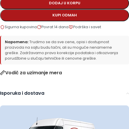
DODAJ U KORPU
KUPI ODMAH
Sigurna kupovina
Povrat 14 dana
Podrška i savet
Napomena:
Trudimo se da sve cene, opisi i dostupnost
proizvoda na sajtu budu tačni, ali su moguće nenamerne
greške. Zadržavamo pravo korekcije podataka i otkazivanja
porudžbine u slučaju tehničke ili cenovne greške.
Vodič za uzimanje mera
Isporuka i dostava