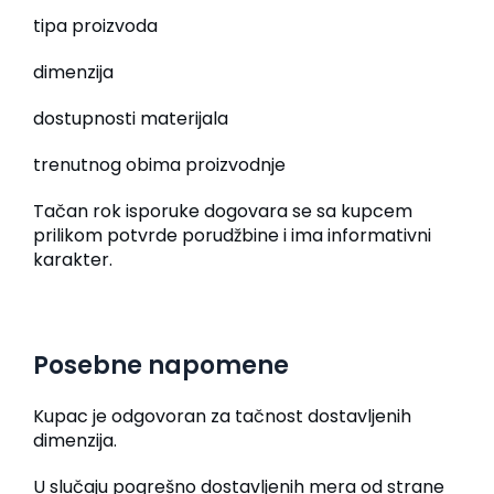
tipa proizvoda
dimenzija
dostupnosti materijala
trenutnog obima proizvodnje
Tačan rok isporuke dogovara se sa kupcem
prilikom potvrde porudžbine i ima informativni
karakter.
Posebne napomene
Kupac je odgovoran za tačnost dostavljenih
dimenzija.
U slučaju pogrešno dostavljenih mera od strane