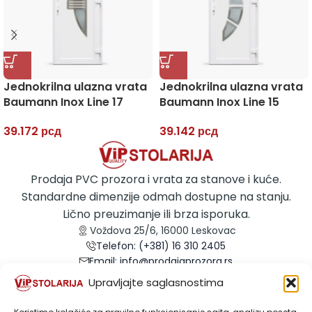
Jednokrilna ulazna vrata
Jednokrilna ulazna vrata
Baumann Inox Line 17
Baumann Inox Line 15
39.172
рсд
39.142
рсд
Prodaja PVC prozora i vrata za stanove i kuće.
Standardne dimenzije odmah dostupne na stanju.
Lično preuzimanje ili brza isporuka.
Voždova 25/6, 16000 Leskovac
Telefon: (+381) 16 310 2405
Email: info@prodajaprozora.rs
Email: prodaja@prodajaprozora.rs
Upravljajte saglasnostima