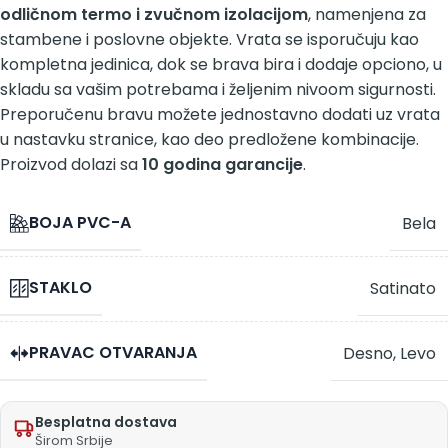
odličnom termo i zvučnom izolacijom
, namenjena za
stambene i poslovne objekte. Vrata se isporučuju kao
kompletna jedinica, dok se brava bira i dodaje opciono, u
skladu sa vašim potrebama i željenim nivoom sigurnosti.
Preporučenu bravu možete jednostavno dodati uz vrata
u nastavku stranice, kao deo predložene kombinacije.
Proizvod dolazi sa
10 godina garancije
.
BOJA PVC-A
Bela
STAKLO
Satinato
PRAVAC OTVARANJA
Desno
,
Levo
Besplatna dostava
Širom Srbije