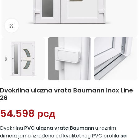
Klikni da uvećaš
Dvokrilna ulazna vrata Baumann Inox Line
26
54.598
рсд
Dvokrilna
PVC ulazna vrata Baumann
u raznim
dimenzijama, izrađena od kvalitetnog PVC profila
sa