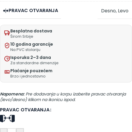
PRAVAC OTVARANJA
Desno
,
Levo
Besplatna dostava
Širom Srbije
10 godina garancije
Na PVC stolariju
Isporuka 2–3 dana
Za standardne dimenzije
Plaćanje pouzećem
Brzo i jednostavno
Napomena:
Pre dodavanja u korpu izaberite pravac otvaranja
(levo/desno) klikom na ikonicu ispod.
PRAVAC OTVARANJA