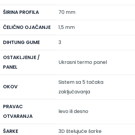
ŠIRINA PROFILA
70 mm
ČELIČNO OJAČANJE
1,5 mm
DIHTUNG GUME
3
OSTAKLJENJE /
Ukrasni termo panel
PANEL
Sistem sa 5 tačaka
OKOV
zaključavanja
PRAVAC
levo ili desno
OTVARANJA
ŠARKE
3D štelujuće šarke