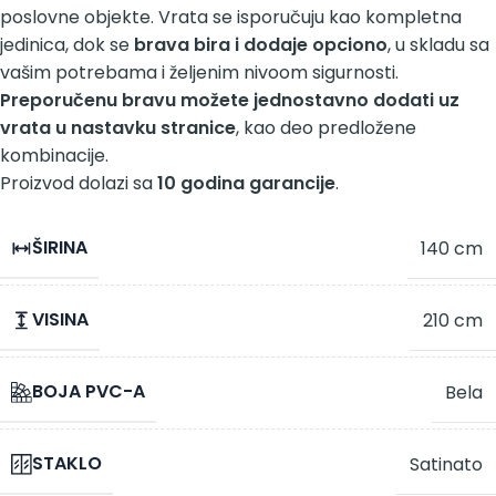
poslovne objekte. Vrata se isporučuju kao kompletna
jedinica, dok se
brava bira i dodaje opciono
, u skladu sa
vašim potrebama i željenim nivoom sigurnosti.
Preporučenu bravu možete jednostavno dodati uz
vrata u nastavku stranice
, kao deo predložene
kombinacije.
Proizvod dolazi sa
10 godina garancije
.
ŠIRINA
140 cm
VISINA
210 cm
BOJA PVC-A
Bela
STAKLO
Satinato