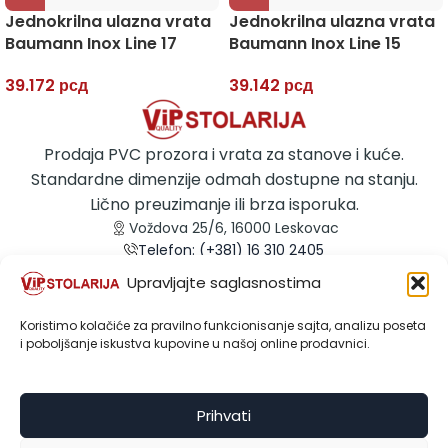
Jednokrilna ulazna vrata
Jednokrilna ulazna vrata
Baumann Inox Line 17
Baumann Inox Line 15
39.172
рсд
39.142
рсд
Prodaja PVC prozora i vrata za stanove i kuće.
Standardne dimenzije odmah dostupne na stanju.
Lično preuzimanje ili brza isporuka.
Voždova 25/6, 16000 Leskovac
Telefon: (+381) 16 310 2405
Email: info@prodajaprozora.rs
Upravljajte saglasnostima
Email: prodaja@prodajaprozora.rs
Koristimo kolačiće za pravilno funkcionisanje sajta, analizu poseta
i poboljšanje iskustva kupovine u našoj online prodavnici.
USEFUL LINKS
Prihvati
KATEGORIJE