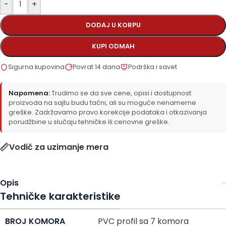
-
+
DODAJ U KORPU
KUPI ODMAH
Sigurna kupovina
Povrat 14 dana
Podrška i savet
Napomena:
Trudimo se da sve cene, opisi i dostupnost
proizvoda na sajtu budu tačni, ali su moguće nenamerne
greške. Zadržavamo pravo korekcije podataka i otkazivanja
porudžbine u slučaju tehničke ili cenovne greške.
Vodič za uzimanje mera
Opis
Tehničke karakteristike
BROJ KOMORA
PVC profil sa 7 komora