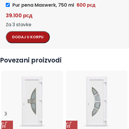
Pur pena Maxwerk, 750 ml
600
рсд
39.100
рсд
Za 3 stavke
DODAJ U KORPU
Povezani proizvodi