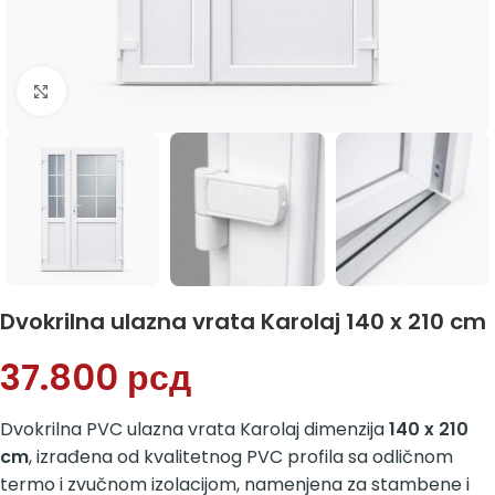
Klikni da uvećaš
Dvokrilna ulazna vrata Karolaj 140 x 210 cm
37.800
рсд
Dvokrilna PVC ulazna vrata Karolaj dimenzija
140 x 210
cm
, izrađena od kvalitetnog PVC profila sa odličnom
termo i zvučnom izolacijom, namenjena za stambene i