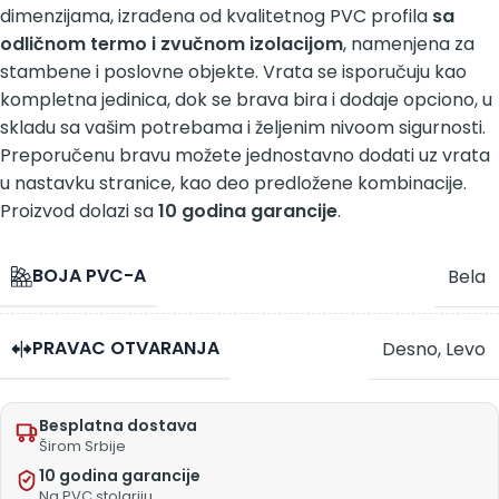
dimenzijama, izrađena od kvalitetnog PVC profila
sa
odličnom termo i zvučnom izolacijom
, namenjena za
stambene i poslovne objekte. Vrata se isporučuju kao
kompletna jedinica, dok se brava bira i dodaje opciono, u
skladu sa vašim potrebama i željenim nivoom sigurnosti.
Preporučenu bravu možete jednostavno dodati uz vrata
u nastavku stranice, kao deo predložene kombinacije.
Proizvod dolazi sa
10 godina garancije
.
BOJA PVC-A
Bela
PRAVAC OTVARANJA
Desno
,
Levo
Besplatna dostava
Širom Srbije
10 godina garancije
Na PVC stolariju