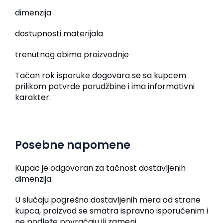
dimenzija
dostupnosti materijala
trenutnog obima proizvodnje
Tačan rok isporuke dogovara se sa kupcem
prilikom potvrde porudžbine i ima informativni
karakter.
Posebne napomene
Kupac je odgovoran za tačnost dostavljenih
dimenzija.
U slučaju pogrešno dostavljenih mera od strane
kupca, proizvod se smatra ispravno isporučenim i
ne podleže povraćaju ili zameni.