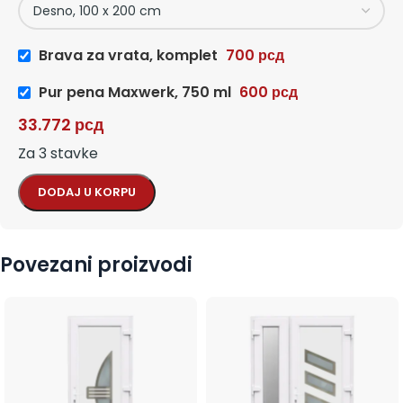
Brava za vrata, komplet
700
рсд
Pur pena Maxwerk, 750 ml
600
рсд
33.772
рсд
Za 3 stavke
DODAJ U KORPU
Povezani proizvodi