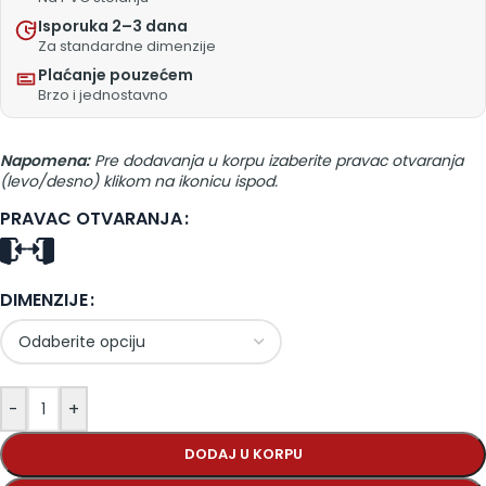
Isporuka 2–3 dana
Za standardne dimenzije
Plaćanje pouzećem
Brzo i jednostavno
Napomena:
Pre dodavanja u korpu izaberite pravac otvaranja
(levo/desno) klikom na ikonicu ispod.
PRAVAC OTVARANJA
DIMENZIJE
-
+
DODAJ U KORPU