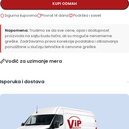
KUPI ODMAH
Sigurna kupovina
Povrat 14 dana
Podrška i savet
Napomena:
Trudimo se da sve cene, opisi i dostupnost
proizvoda na sajtu budu tačni, ali su moguće nenamerne
greške. Zadržavamo pravo korekcije podataka i otkazivanja
porudžbine u slučaju tehničke ili cenovne greške.
Vodič za uzimanje mera
Isporuka i dostava