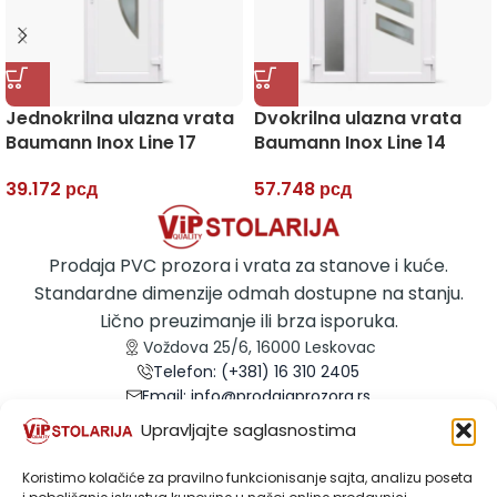
Jednokrilna ulazna vrata
Dvokrilna ulazna vrata
Baumann Inox Line 17
Baumann Inox Line 14
39.172
рсд
57.748
рсд
Prodaja PVC prozora i vrata za stanove i kuće.
Standardne dimenzije odmah dostupne na stanju.
Lično preuzimanje ili brza isporuka.
Voždova 25/6, 16000 Leskovac
Telefon: (+381) 16 310 2405
Email: info@prodajaprozora.rs
Email: prodaja@prodajaprozora.rs
Upravljajte saglasnostima
Koristimo kolačiće za pravilno funkcionisanje sajta, analizu poseta